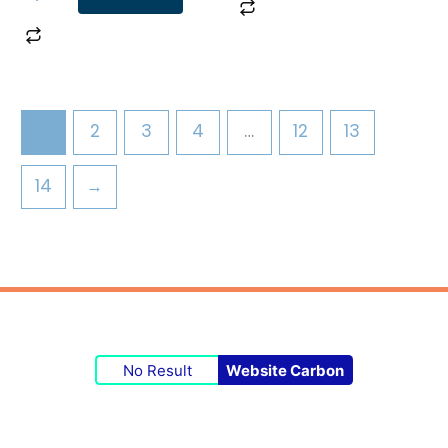
1
2
3
4
…
12
13
14
→
No Result
Website Carbon