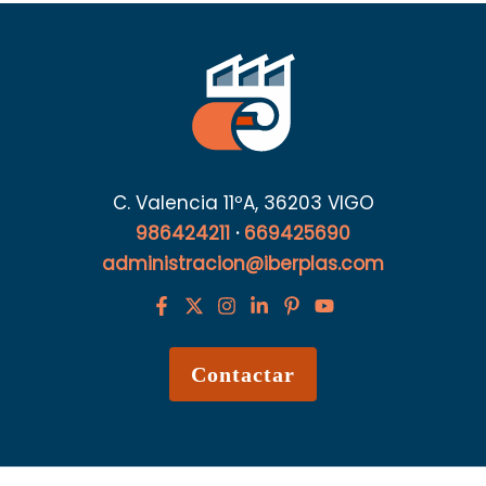
C. Valencia 11ºA, 36203 VIGO
986424211
·
669425690
administracion@iberplas.com
Contactar