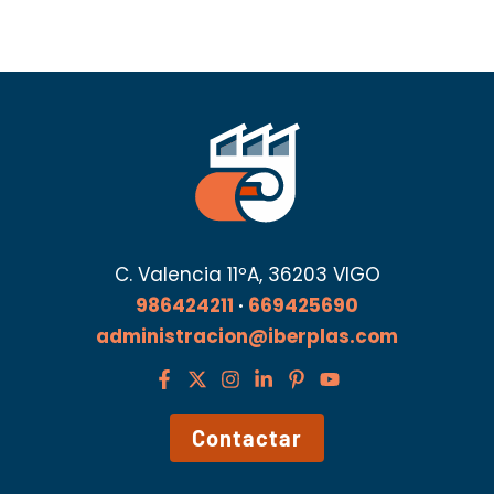
C. Valencia 11ºA, 36203 VIGO
986424211
·
669425690
administracion@iberplas.com
Contactar