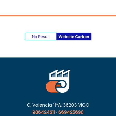
No Result
Website Carbon
C. Valencia 11ºA, 36203 VIGO
986424211
·
669425690