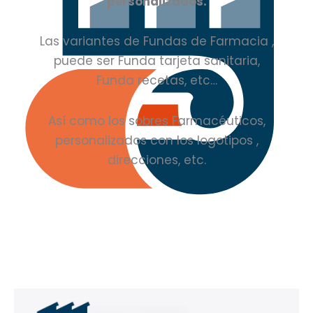
personalizados.
Las variantes de Fundas de Farmacia ,
puede ser Funda tarjeta sanitaria,
Funda recetas, etc…
Así como los sobres Farmacéuticos,
personalizados con los logotipos ,
direcciones, etc.