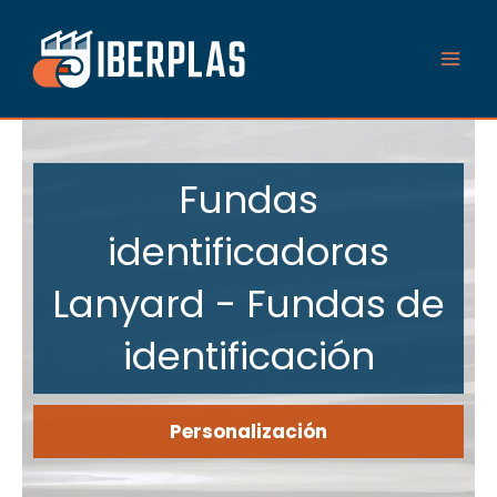
Ir
al
contenido
Fundas
identificadoras
Lanyard - Fundas de
identificación
Personalización