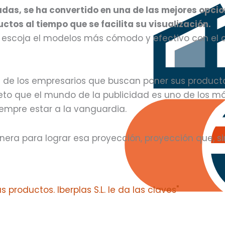
udas, se ha convertido en una de las mejores opcio
tos al tiempo que se facilita su visualización.
 escoja el modelos más cómodo y efectivo con el q
 de los empresarios que buscan poner sus productos
reto que el mundo de la publicidad es uno de los m
empre estar a la vanguardia.
nera para lograr esa proyección, proyección que, s
 productos. Iberplas S.L. le da las claves"