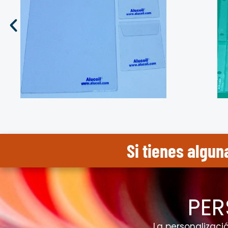
Si tienes algun
PER
La personalizac