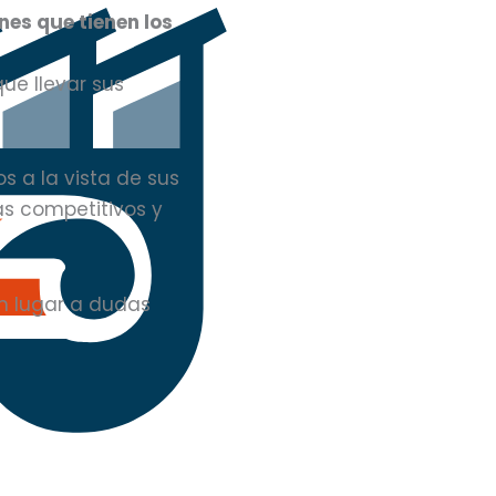
nes que tienen los
ue llevar sus
 a la vista de sus
ás competitivos y
in lugar a dudas