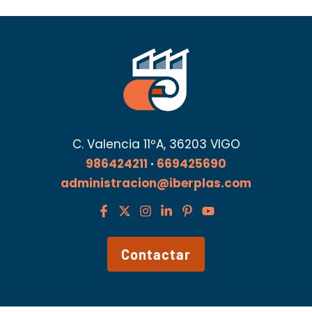
C. Valencia 11ºA, 36203 VIGO
986424211
·
669425690
administracion@iberplas.com
Contactar