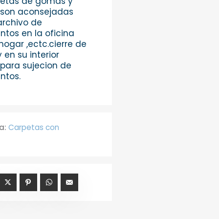
petas de gomas y
 son aconsejadas
archivo de
tos en la oficina
,hogar ,ectc.cierre de
en su interior
para sujecion de
tos.
a:
Carpetas con