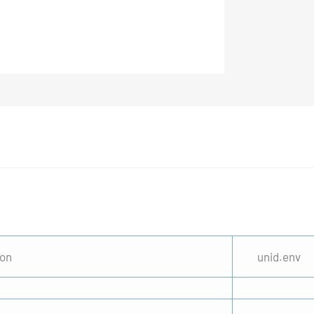
ion
unid.env