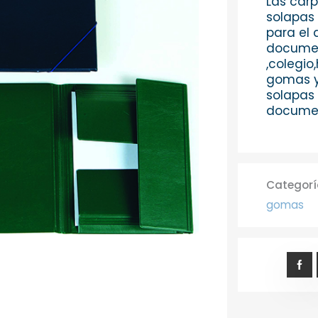
Las car
solapas
para el 
documen
,colegio
gomas y 
solapas 
documen
Categorí
gomas