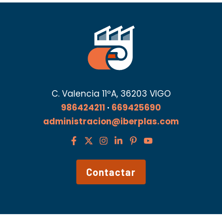
C. Valencia 11ºA, 36203 VIGO
986424211
·
669425690
administracion@iberplas.com
Contactar