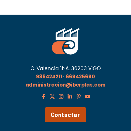
C. Valencia 11ºA, 36203 VIGO
986424211
·
669425690
administracion@iberplas.com
Contactar