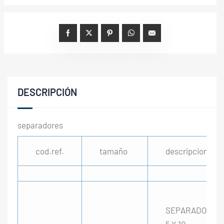
DESCRIPCIÓN
separadores
cod.ref.
tamaño
descripcion
SEPARADORES
5 Y 10