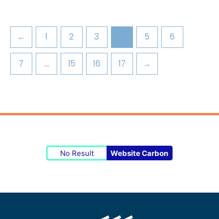
←
1
2
3
4
5
6
7
…
15
16
17
→
No Result
Website Carbon