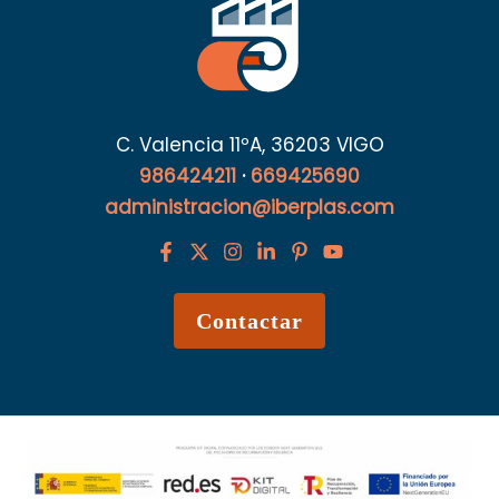
C. Valencia 11ºA, 36203 VIGO
986424211
·
669425690
administracion@iberplas.com
Contactar