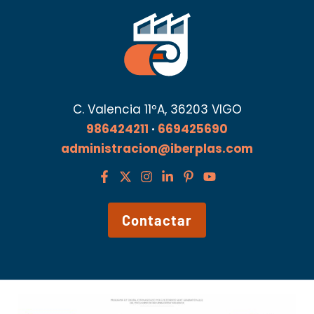
C. Valencia 11ºA, 36203 VIGO
986424211
·
669425690
administracion@iberplas.com
Contactar