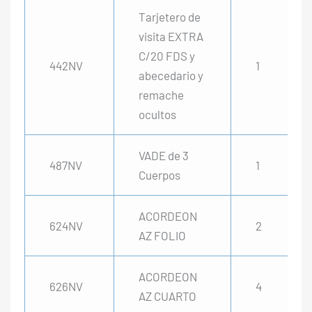
Tarjetero de
visita EXTRA
C/20 FDS y
442NV
1
abecedario y
remache
ocultos
VADE de 3
487NV
1
Cuerpos
ACORDEON
624NV
2
AZ FOLIO
ACORDEON
626NV
4
AZ CUARTO