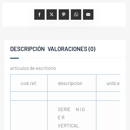
DESCRIPCIÓN
VALORACIONES (0)
articulos de escritorio
cod.ref.
descripcion
unid.env
SERIE N I G
E R
VERTICAL