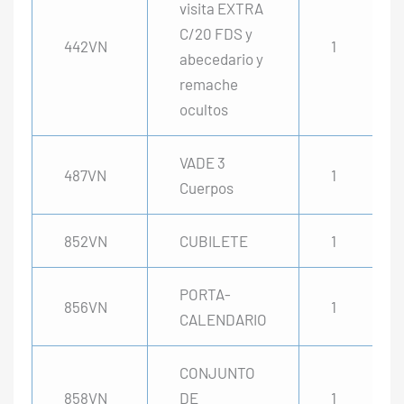
visita EXTRA
C/20 FDS y
442VN
1
abecedario y
remache
ocultos
VADE 3
487VN
1
Cuerpos
852VN
CUBILETE
1
PORTA-
856VN
1
CALENDARIO
CONJUNTO
858VN
DE
1