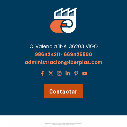
C. Valencia 11ºA, 36203 VIGO
986424211
·
669425690
administracion@iberplas.com
Contactar