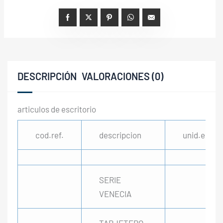
DESCRIPCIÓN
VALORACIONES (0)
articulos de escritorio
cod.ref.
descripcion
unid.env
SERIE
VENECIA
TARJETERO