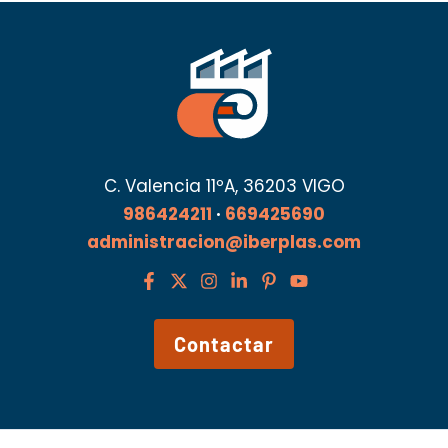
C. Valencia 11ºA, 36203 VIGO
986424211
·
669425690
administracion@iberplas.com
Contactar