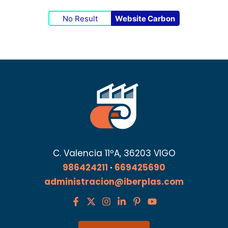
No Result
Website Carbon
C. Valencia 11ºA, 36203 VIGO
986424211
·
669425690
administracion@iberplas.com