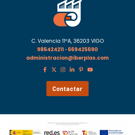
C. Valencia 11ºA, 36203 VIGO
986424211
·
669425690
administracion@iberplas.com
Contactar