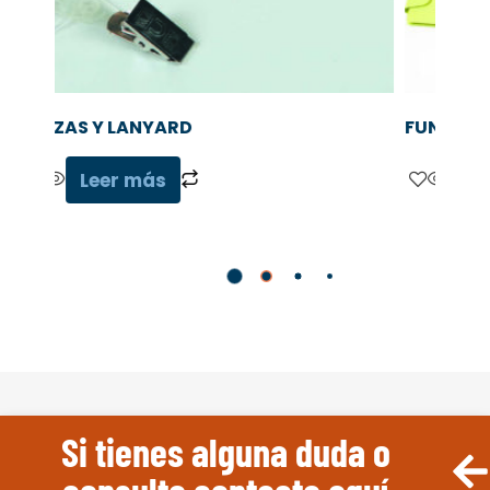
FUNDAS PARA TARJETAS
FUNDAS
IDENTIF
Leer más
L
Si tienes alguna duda o