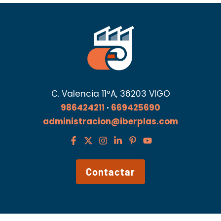
C. Valencia 11ºA, 36203 VIGO
986424211
·
669425690
administracion@iberplas.com
Contactar