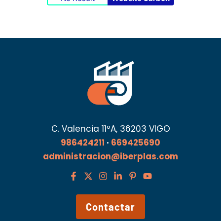
C. Valencia 11ºA, 36203 VIGO
986424211
·
669425690
administracion@iberplas.com
Contactar