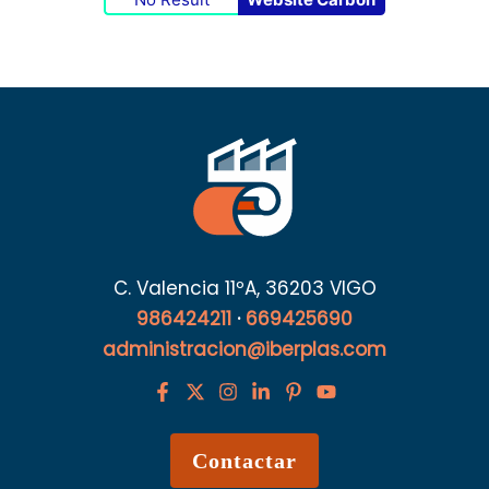
C. Valencia 11ºA, 36203 VIGO
986424211
·
669425690
administracion@iberplas.com
Contactar