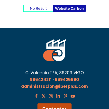
No Result
Website Carbon
C. Valencia 11ºA, 36203 VIGO
986424211
·
669425690
administracion@iberplas.com
Contactar