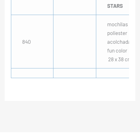
STARS
mochilas
poliester
840
acolchada
fun color
28 x 38 cm